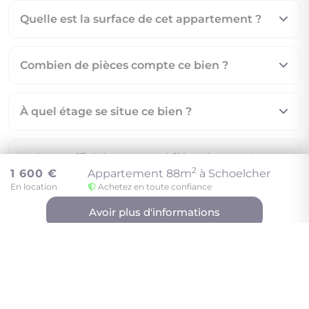
Quelle est la surface de cet appartement ?
Combien de pièces compte ce bien ?
À quel étage se situe ce bien ?
Le loyer affiché comprend-il les charges ?
2
1 600 €
Appartement 88m
à Schoelcher
En location
Achetez en toute confiance
Quels sont les honoraires de location à votre
Avoir plus d'informations
charge ?
Quel est le montant du dépôt de garantie ?