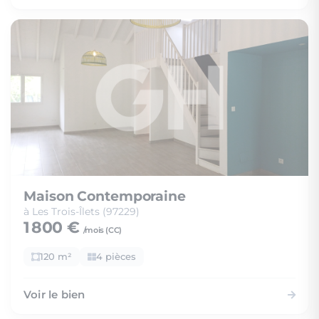
Maison Contemporaine
à Les Trois-Îlets (97229)
1 800 €
/mois (
CC
)
120 m²
4 pièces
Voir le bien