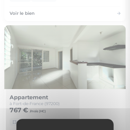
Voir le bien
Appartement
à Fort-de-France (97200)
767 €
/mois (
HC
)
46 m²
2 pièces