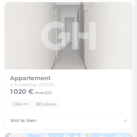
Appartement
à Schoelcher (97233)
1 020 €
/mois (
CC
)
68 m²
3 pièces
Voir le bien