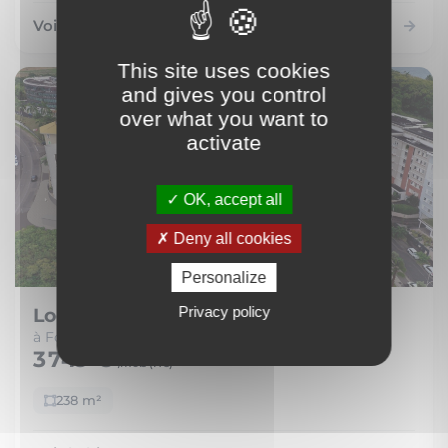
Voir le bien
This site uses cookies
and gives you control
over what you want to
activate
OK, accept all
Deny all cookies
Personalize
Privacy policy
Local Commercial
à Fort-de-France (97200)
3 749 €
/mois (
HC
)
238 m²