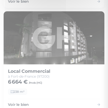
Voir le bien
Local Commercial
à Fort-de-France (97200)
6 664 €
/mois (
HC
)
238 m²
Voir le bien