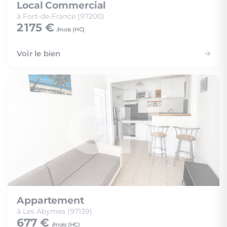
Local Commercial
à Fort-de-France (97200)
2 175 €
/mois (
HC
)
Voir le bien
Appartement
à Les Abymes (97139)
677 €
/mois (
HC
)