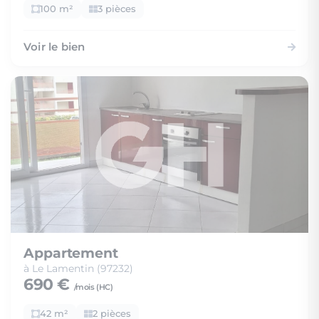
100 m²
3 pièces
Voir le bien
Appartement
à Le Lamentin (97232)
690 €
/mois (
HC
)
42 m²
2 pièces