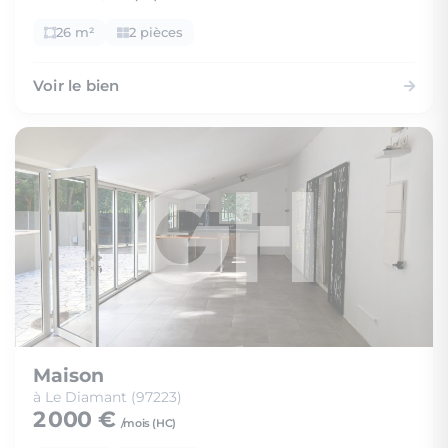
26 m²
2 pièces
Voir le bien
Maison
à Le Diamant (97223)
2 000 €
/mois (
HC
)