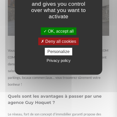
and gives you control
over what you want to
activate
OK, accept all
Deny all cookies
Vous souhaitez louer un bien immobilier en France ou dans les DROM
Personalize
COM ? Nos conseillers Guy Hoquet l’Immobilier vous accompagnent
Privacy policy
dans votre recherche de location (étudiante, colocation,
saisonnière.). Parmi un large choix de maisons, appartements,
parkings, locaux commerciaux… vous trouverez sûrement votre
bonheur !
Quels sont les avantages à passer par une
agence Guy Hoquet ?
Le réseau, fort de son concept d’immobilier garanti propose des