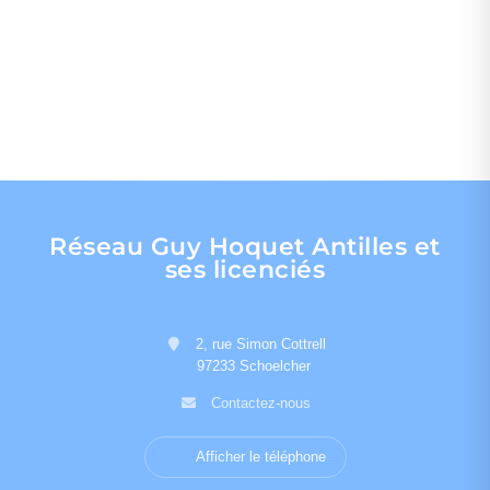
Réseau Guy Hoquet Antilles et
ses licenciés
2, rue Simon Cottrell
97233 Schoelcher
Contactez-nous
Afficher le téléphone