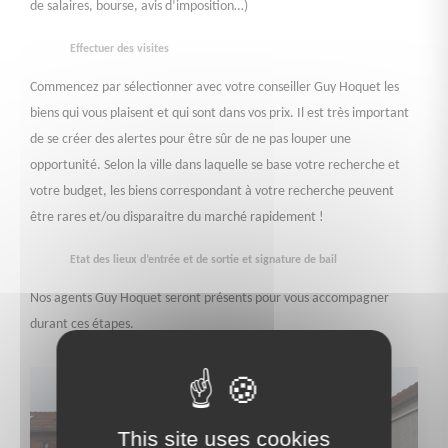
de salaires, bourse, avis d’imposition…)
Effectuer des visites
Commencez par sélectionner avec votre conseiller Guy Hoquet les
biens qui vous plaisent et qui sont dans vos prix. Il est très important
de se créer des alertes pour être sûr de ne pas louper une
opportunité. Selon la ville dans laquelle se base votre recherche et
votre budget, les biens correspondant à votre recherche peuvent
être rares et/ou disparaitre du marché rapidement !
Etat des lieux d’entrée et de sortie et signature de bail
Nos agents Guy Hoquet seront présents pour vous accompagner
durant ces étapes.
This site uses cookies