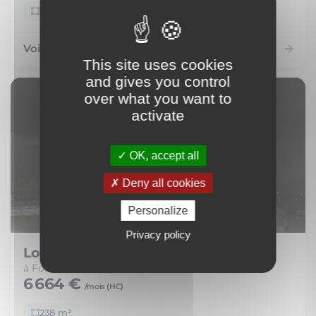
238 m²
Voir le bien
This site uses cookies
and gives you control
over what you want to
activate
OK, accept all
Deny all cookies
Personalize
Privacy policy
Local Commercial
à Fort-de-France (97200)
6 664 €
/mois (
HC
)
238 m²