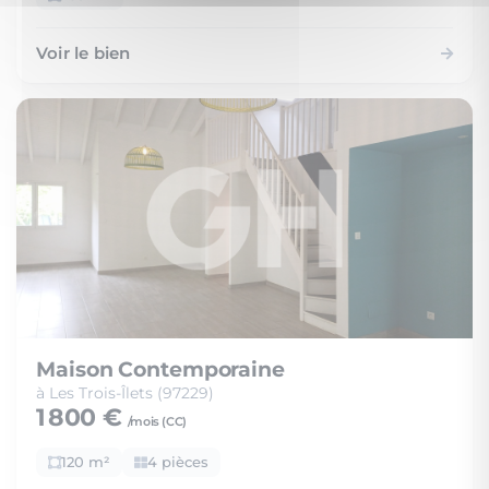
Voir le bien
Maison Contemporaine
à Les Trois-Îlets (97229)
1 800 €
/mois (
CC
)
120 m²
4 pièces