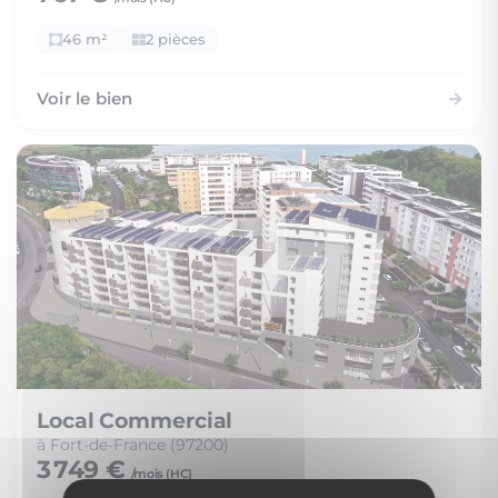
46 m²
2 pièces
Voir le bien
Local Commercial
à Fort-de-France (97200)
3 749 €
/mois (
HC
)