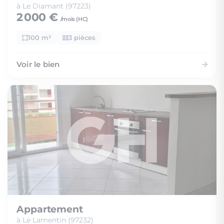
à Le Diamant (97223)
2 000 €
/mois (
HC
)
100 m²
3 pièces
Voir le bien
Appartement
à Le Lamentin (97232)