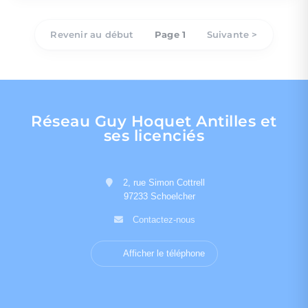
Revenir au début
Page 1
Suivante >
Réseau Guy Hoquet Antilles et
ses licenciés
2, rue Simon Cottrell
97233 Schoelcher
Contactez-nous
Afficher le téléphone