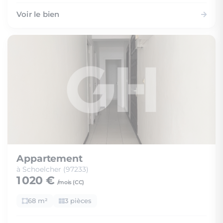
Voir le bien
Appartement
à Schoelcher (97233)
1 020 €
/mois (
CC
)
68 m²
3 pièces