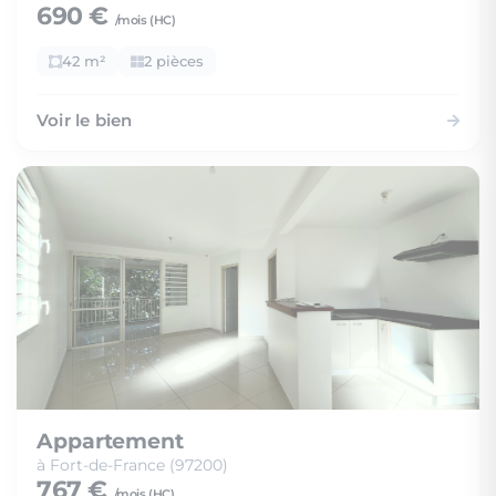
690 €
/mois (
HC
)
42 m²
2 pièces
Voir le bien
Appartement
à Fort-de-France (97200)
767 €
/mois (
HC
)