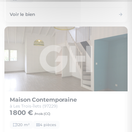
Voir le bien
Maison Contemporaine
à Les Trois-Îlets (97229)
1 800 €
/mois (
CC
)
120 m²
4 pièces