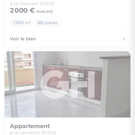
à Le Diamant (97223)
2 000 €
/mois (
HC
)
100 m²
3 pièces
Voir le bien
Appartement
à Le Lamentin (97232)