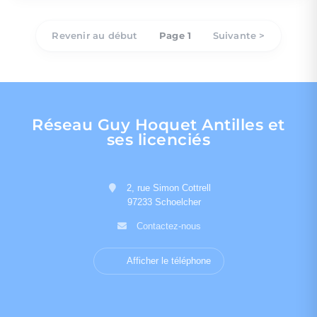
Revenir au début
Page 1
Suivante >
Réseau Guy Hoquet Antilles et
ses licenciés
2, rue Simon Cottrell
97233 Schoelcher
Contactez-nous
Afficher le téléphone