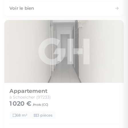
Voir le bien
Appartement
à Schoelcher (97233)
1 020 €
/mois (
CC
)
68 m²
3 pièces