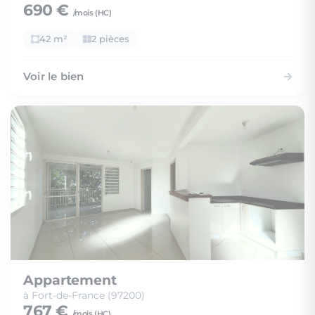
690 €
/mois (
HC
)
42 m²
2 pièces
Voir le bien
Appartement
à Fort-de-France (97200)
767 €
/mois (
HC
)