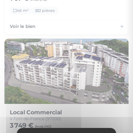
46 m²
2 pièces
Voir le bien
Local Commercial
à Fort-de-France (97200)
3 749 €
/mois (
HC
)