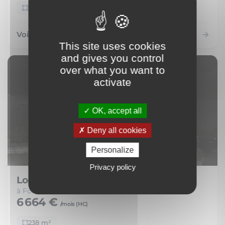
238 m²
Voir le bien
This site uses cookies
and gives you control
over what you want to
activate
OK, accept all
Deny all cookies
Personalize
Privacy policy
Local Commercial
à Fort-de-France (97200)
6 664 €
/mois (
HC
)
238 m²