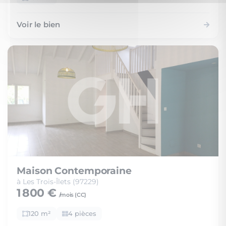
Voir le bien
Maison Contemporaine
à Les Trois-Îlets (97229)
1 800 €
/mois (
CC
)
120 m²
4 pièces