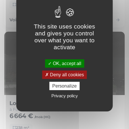
238 m²
Voir le bien
This site uses cookies
and gives you control
over what you want to
activate
OK, accept all
Deny all cookies
Personalize
Privacy policy
Local Commercial
à Fort-de-France (97200)
6 664 €
/mois (
HC
)
238 m²