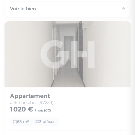
Voir le bien
Appartement
à Schoelcher (97233)
1 020 €
/mois (
CC
)
68 m²
3 pièces