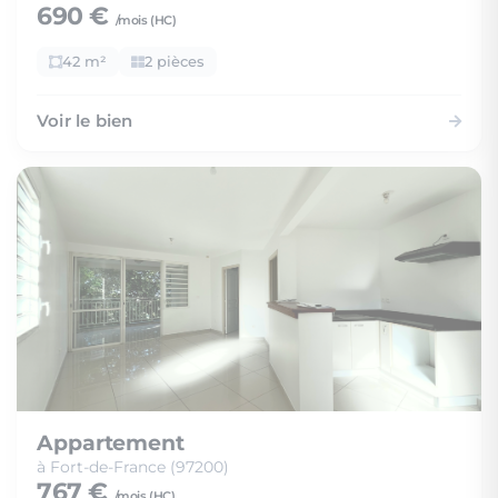
690 €
/mois (
HC
)
42 m²
2 pièces
Voir le bien
Appartement
à Fort-de-France (97200)
767 €
/mois (
HC
)