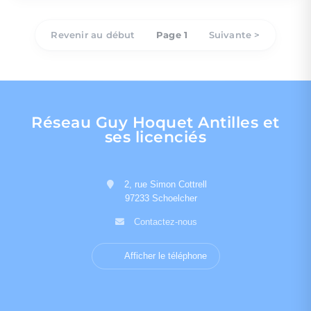
Revenir au début
Page 1
Suivante >
Réseau Guy Hoquet Antilles et
ses licenciés
2, rue Simon Cottrell
97233 Schoelcher
Contactez-nous
Afficher le téléphone