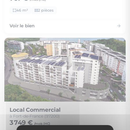
46 m²
2 pièces
Voir le bien
Local Commercial
à Fort-de-France (97200)
3 749 €
/mois (
HC
)