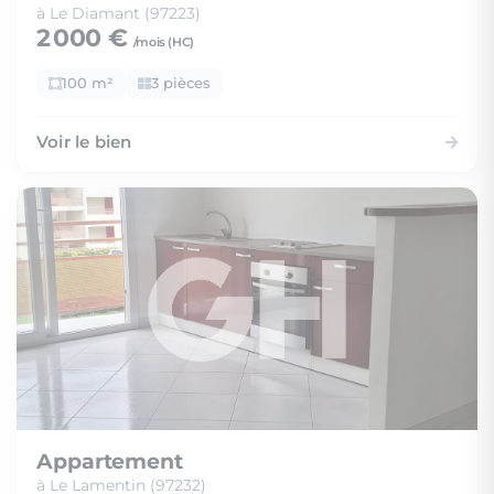
à Le Diamant (97223)
2 000 €
/mois (
HC
)
100 m²
3 pièces
Voir le bien
Appartement
à Le Lamentin (97232)