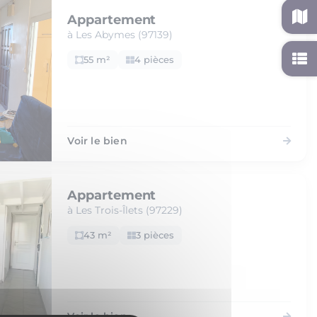
Appartement
à Les Abymes (97139)
55 m²
4 pièces
Voir le bien
Appartement
à Les Trois-Îlets (97229)
43 m²
3 pièces
Voir le bien