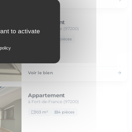
Appartement
à Fort-de-France (97200)
ant to activate
53 m²
2 pièces
policy
Voir le bien
Appartement
à Fort-de-France (97200)
103 m²
4 pièces