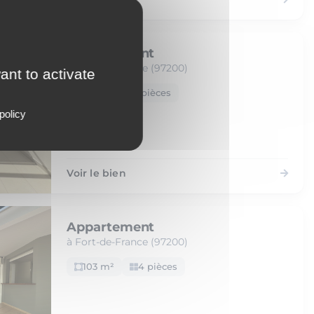
Appartement
à Fort-de-France (97200)
ant to activate
53 m²
2 pièces
policy
Voir le bien
Appartement
à Fort-de-France (97200)
103 m²
4 pièces