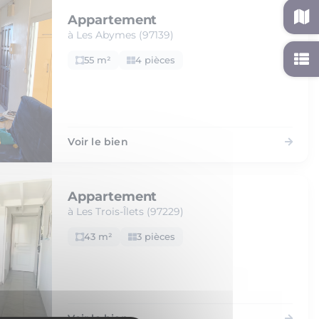
Appartement
à Les Abymes (97139)
55 m²
4 pièces
Voir le bien
Appartement
à Les Trois-Îlets (97229)
43 m²
3 pièces
Voir le bien