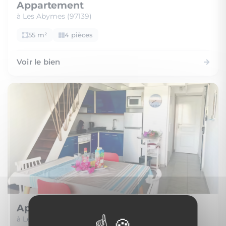
Appartement
à Les Abymes (97139)
55 m²
4 pièces
Voir le bien
Appartement
à Les Trois-Îlets (97229)