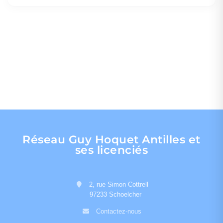
Réseau Guy Hoquet Antilles et
ses licenciés
2, rue Simon Cottrell
97233 Schoelcher
Contactez-nous