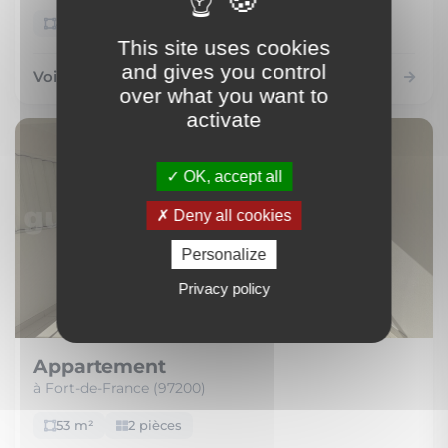
43 m²
3 pièces
This site uses cookies
and gives you control
Voir le bien
over what you want to
activate
OK, accept all
Deny all cookies
Personalize
Privacy policy
Appartement
à Fort-de-France (97200)
53 m²
2 pièces