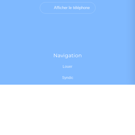
Afficher le téléphone
Navigation
Louer
Syndic
•
•
•
Mentions légales
Politique de confidentialité
Politique de cookies
•
•
Déclaration d'accessibilité
Barème des honoraires
Analyse des performances
© 2026 Facilogi - Solutions en stratégie et intelligence immobilière