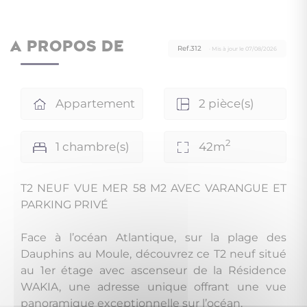
A PROPOS DE
Ref.312
· Mis à jour le 07/08/2026
Appartement
2 pièce(s)
2
1 chambre(s)
42m
T2 NEUF VUE MER 58 M2 AVEC VARANGUE ET
PARKING PRIVÉ
Face à l’océan Atlantique, sur la plage des
Dauphins au Moule, découvrez ce T2 neuf situé
au 1er étage avec ascenseur de la Résidence
WAKIA, une adresse unique offrant une vue
panoramique exceptionnelle sur l’océan.