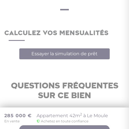
CALCULEZ VOS MENSUALITÉS
Essayer la simulation de prêt
Questions fréquentes
sur ce bien
2
285 000 €
Appartement 42m
à Le Moule
Où se situe cet appartement et qu'y a-t-il à
En vente
Achetez en toute confiance
proximité ?