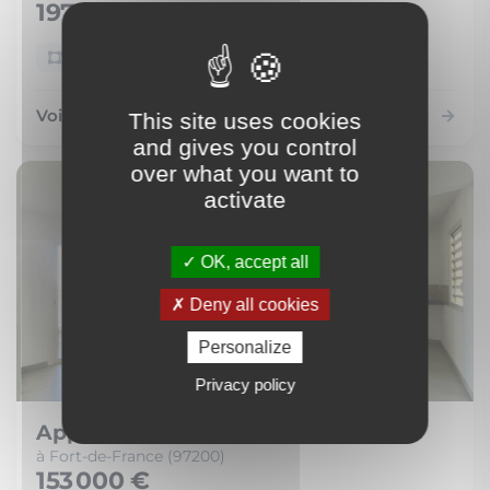
197 000 €
72 m²
4 pièces
Voir le bien
This site uses cookies
and gives you control
over what you want to
activate
OK, accept all
Deny all cookies
Personalize
Privacy policy
Appartement
à Fort-de-France (97200)
153 000 €