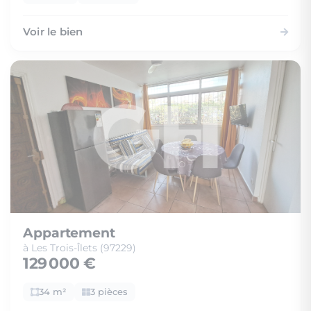
Voir le bien
Appartement
à Les Trois-Îlets (97229)
129 000 €
34 m²
3 pièces