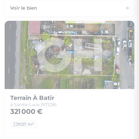
Voir le bien
Terrain À Batir
à Sainte-Luce (97228)
321 000 €
1027 m²