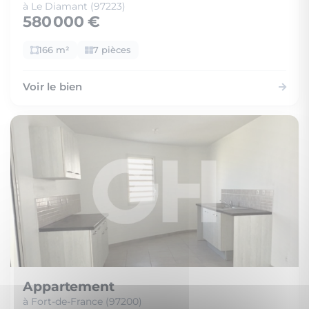
à Le Diamant (97223)
580 000 €
166 m²
7 pièces
Voir le bien
Appartement
à Fort-de-France (97200)