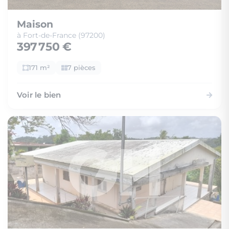
Maison
à Fort-de-France (97200)
397 750 €
171 m²
7 pièces
Voir le bien