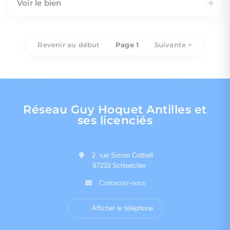
Voir le bien
Revenir au début
Page 1
Suivante >
Réseau Guy Hoquet Antilles et
ses licenciés
2, rue Simon Cottrell
97233 Schoelcher
Contactez-nous
Afficher le téléphone