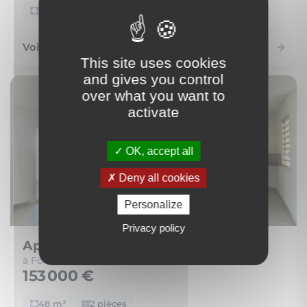
72 m²
4 pièces
Voir le bien
This site uses cookies
and gives you control
over what you want to
activate
OK, accept all
Deny all cookies
Personalize
Privacy policy
Appartement
à Fort-de-France (97200)
153 000 €
48 m²
2 pièces