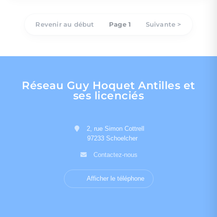
Revenir au début
Page 1
Suivante >
Réseau Guy Hoquet Antilles et
ses licenciés
2, rue Simon Cottrell
97233 Schoelcher
Contactez-nous
Afficher le téléphone