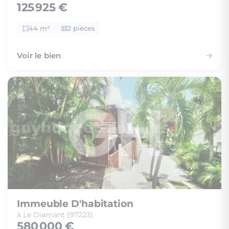
125 925 €
44 m²
2 pièces
Voir le bien
Immeuble D'habitation
à Le Diamant (97223)
580 000 €