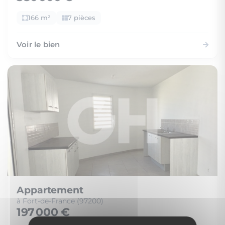
166 m²
7 pièces
Voir le bien
Appartement
à Fort-de-France (97200)
197 000 €