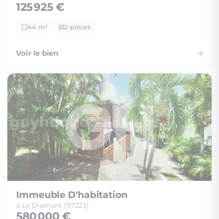
125 925 €
44 m²
2 pièces
Voir le bien
Immeuble D'habitation
à Le Diamant (97223)
580 000 €