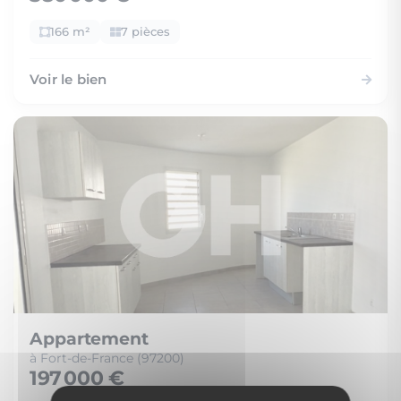
166 m²
7 pièces
Voir le bien
Appartement
à Fort-de-France (97200)
197 000 €