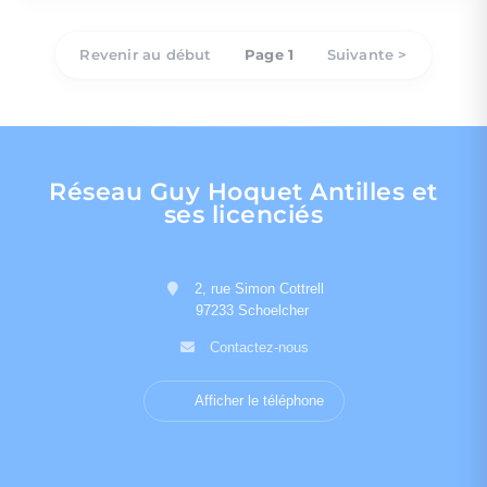
Revenir au début
Page 1
Suivante >
Réseau Guy Hoquet Antilles et
ses licenciés
2, rue Simon Cottrell
97233 Schoelcher
Contactez-nous
Afficher le téléphone