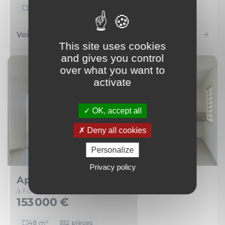
72 m²
4 pièces
Voir le bien
This site uses cookies
and gives you control
over what you want to
activate
OK, accept all
Deny all cookies
Personalize
Privacy policy
Appartement
à Fort-de-France (97200)
153 000 €
48 m²
2 pièces