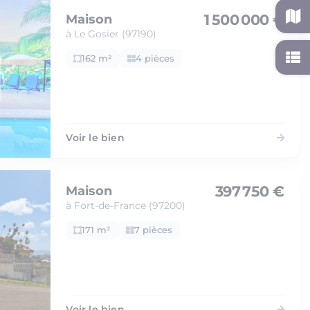
1 500 000 €
Maison
à Le Gosier (97190)
162 m²
4 pièces
Voir le bien
397 750 €
Maison
à Fort-de-France (97200)
171 m²
7 pièces
Voir le bien