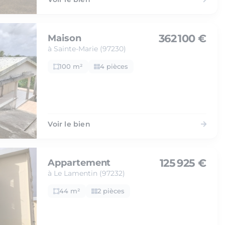
362 100 €
Maison
à Sainte-Marie (97230)
100 m²
4 pièces
Voir le bien
125 925 €
Appartement
à Le Lamentin (97232)
44 m²
2 pièces