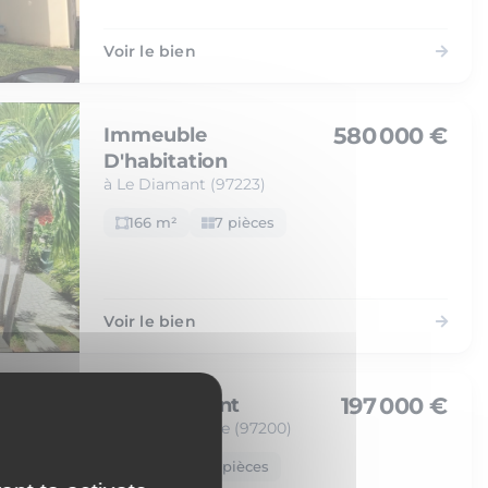
Voir le bien
580 000 €
Immeuble
D'habitation
à Le Diamant (97223)
166 m²
7 pièces
Voir le bien
197 000 €
Appartement
à Fort-de-France (97200)
72 m²
4 pièces