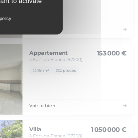
ant to activate
policy
Voir le bien
153 000 €
Appartement
à Fort-de-France (97200)
48 m²
2 pièces
Voir le bien
1 050 000 €
Villa
à Fort-de-France (97200)