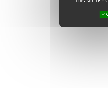
This site uses
O