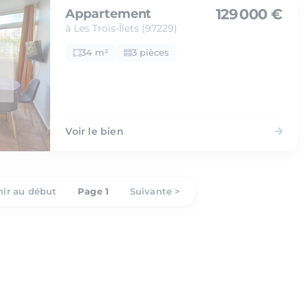
129 000 €
Appartement
à Les Trois-Îlets (97229)
34 m²
3 pièces
Voir le bien
ir au début
Page 1
Suivante >