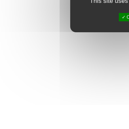
This site uses
O