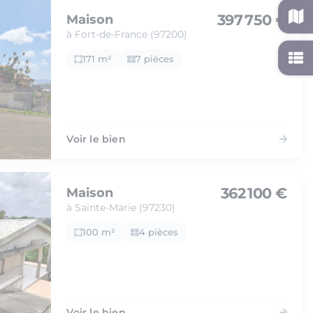
397 750 €
Maison
à Fort-de-France (97200)
171 m²
7 pièces
Voir le bien
362 100 €
Maison
à Sainte-Marie (97230)
100 m²
4 pièces
Voir le bien