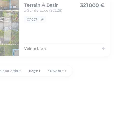
321 000 €
Terrain À Batir
à Sainte-Luce (97228)
1027 m²
Voir le bien
ir au début
Page 1
Suivante >