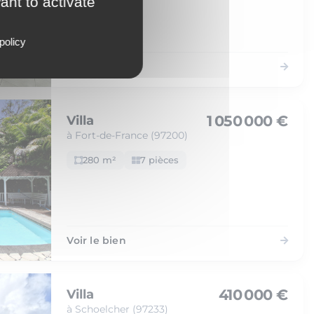
ant to activate
policy
Voir le bien
1 050 000 €
Villa
à Fort-de-France (97200)
280 m²
7 pièces
Voir le bien
410 000 €
Villa
à Schoelcher (97233)