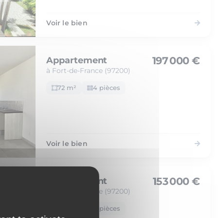
Voir le bien
197 000 €
Appartement
à Fort-de-France (97200)
72 m²
4 pièces
Voir le bien
153 000 €
Appartement
à Fort-de-France (97200)
48 m²
2 pièces