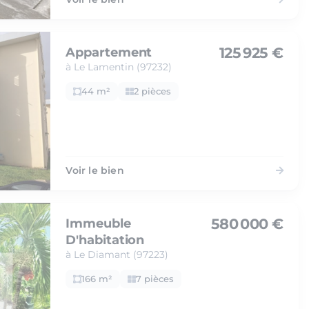
125 925 €
Appartement
à Le Lamentin (97232)
44 m²
2 pièces
Voir le bien
580 000 €
Immeuble
D'habitation
à Le Diamant (97223)
166 m²
7 pièces