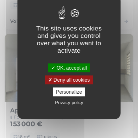
72 m²
4 pièces
Voir le bien
This site uses cookies
and gives you control
over what you want to
activate
OK, accept all
Deny all cookies
Personalize
Privacy policy
Appartement
à Fort-de-France (97200)
153 000 €
48 m²
2 pièces