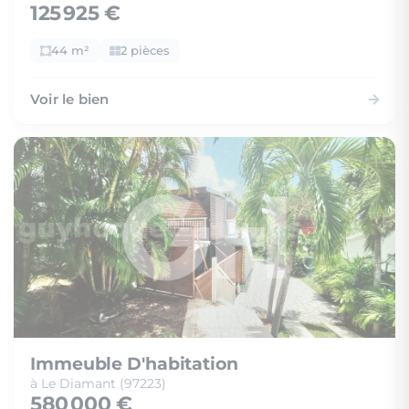
125 925 €
44 m²
2 pièces
Voir le bien
Immeuble D'habitation
à Le Diamant (97223)
580 000 €