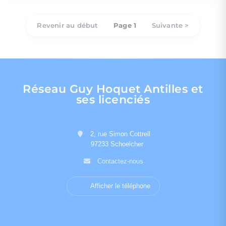
Revenir au début
Page 1
Suivante >
Réseau Guy Hoquet Antilles et
ses licenciés
2, rue Simon Cottrell
97233 Schoelcher
Contactez-nous
Afficher le téléphone