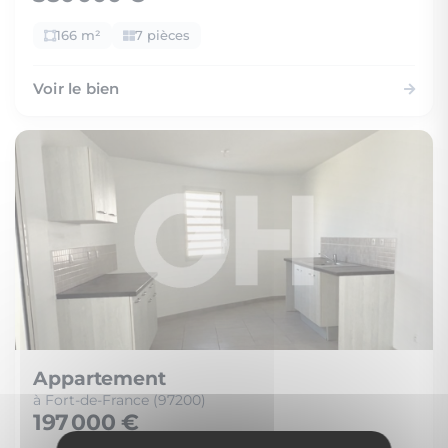
166 m²
7 pièces
Voir le bien
Appartement
à Fort-de-France (97200)
197 000 €