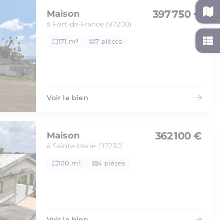
397 750 €
Maison
à Fort-de-France (97200)
171 m²
7 pièces
Voir le bien
362 100 €
Maison
à Sainte-Marie (97230)
100 m²
4 pièces
Voir le bien