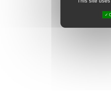
This site uses
O