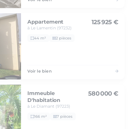
125 925 €
Appartement
à Le Lamentin (97232)
44 m²
2 pièces
Voir le bien
580 000 €
Immeuble
D'habitation
à Le Diamant (97223)
166 m²
7 pièces