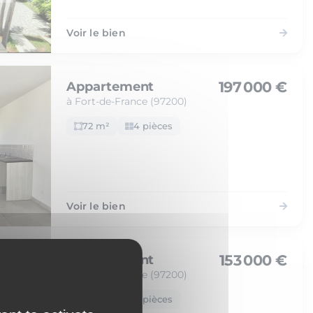
Voir le bien
197 000 €
Appartement
à Fort-de-France (97200)
72 m²
4 pièces
Voir le bien
153 000 €
Appartement
à Fort-de-France (97200)
48 m²
2 pièces