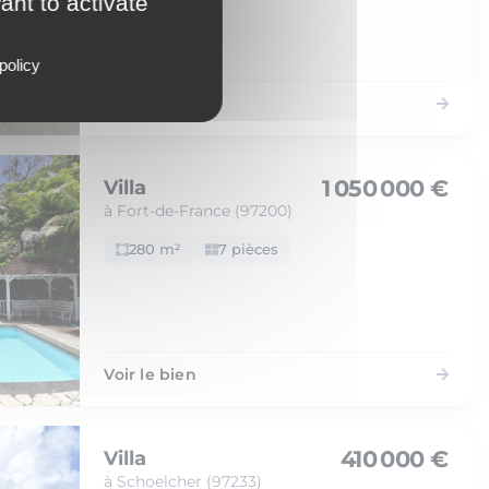
ant to activate
policy
Voir le bien
1 050 000 €
Villa
à Fort-de-France (97200)
280 m²
7 pièces
Voir le bien
410 000 €
Villa
à Schoelcher (97233)