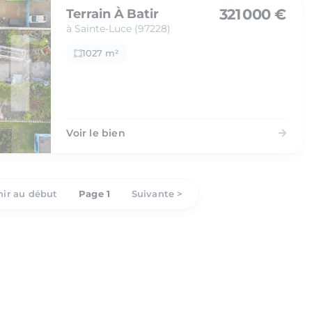
321 000 €
Terrain À Batir
à Sainte-Luce (97228)
1027 m²
Voir le bien
ir au début
Page 1
Suivante >