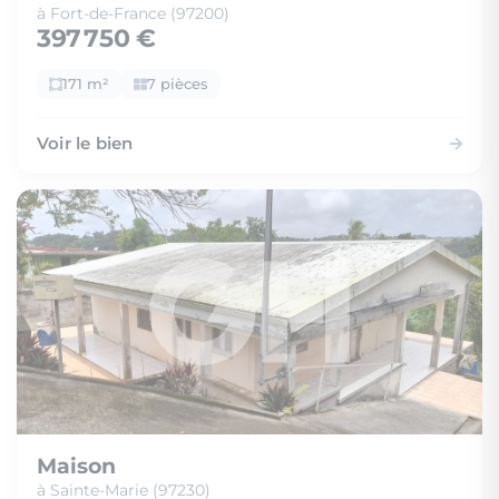
à Fort-de-France (97200)
397 750 €
171 m²
7 pièces
Voir le bien
Maison
à Sainte-Marie (97230)