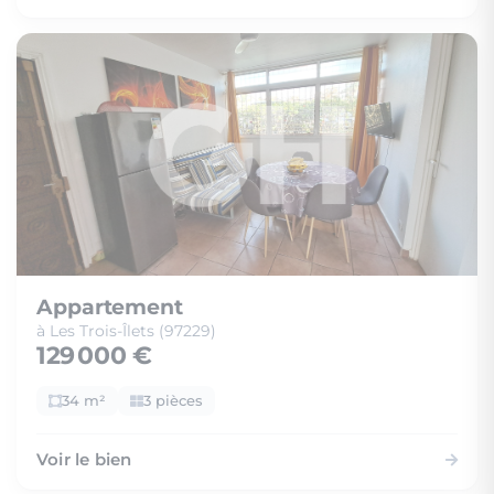
Appartement
à Les Trois-Îlets (97229)
129 000 €
34 m²
3 pièces
Voir le bien