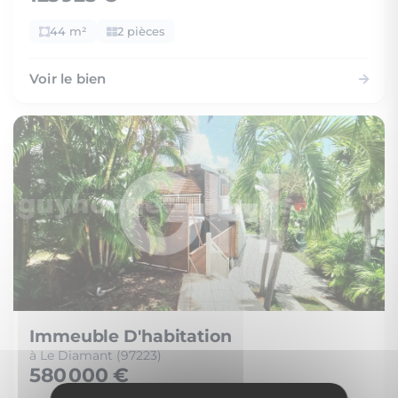
44 m²
2 pièces
Voir le bien
Immeuble D'habitation
à Le Diamant (97223)
580 000 €