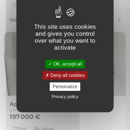
166 m²
7 pièces
Voir le bien
This site uses cookies
and gives you control
over what you want to
activate
OK, accept all
Deny all cookies
Personalize
Privacy policy
Appartement
à Fort-de-France (97200)
197 000 €
72 m²
4 pièces