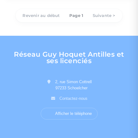
Revenir au début
Page 1
Suivante >
Réseau Guy Hoquet Antilles et
ses licenciés
2, rue Simon Cottrell
97233 Schoelcher
Contactez-nous
Afficher le téléphone