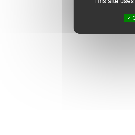
This site uses
O