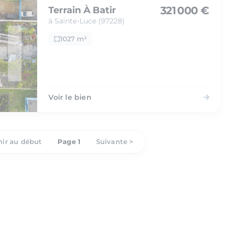
321 000 €
Terrain À Batir
à Sainte-Luce (97228)
1027 m²
Voir le bien
ir au début
Page 1
Suivante >