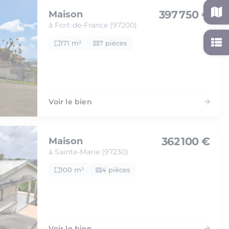
397 750 €
Maison
à Fort-de-France (97200)
171 m²
7 pièces
Voir le bien
362 100 €
Maison
à Sainte-Marie (97230)
100 m²
4 pièces
Voir le bien