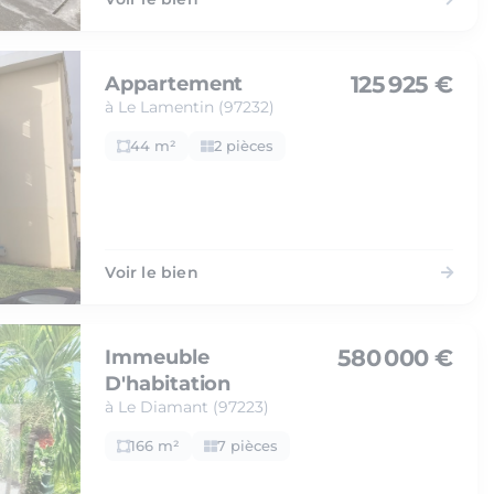
125 925 €
Appartement
à Le Lamentin (97232)
44 m²
2 pièces
Voir le bien
580 000 €
Immeuble
D'habitation
à Le Diamant (97223)
166 m²
7 pièces