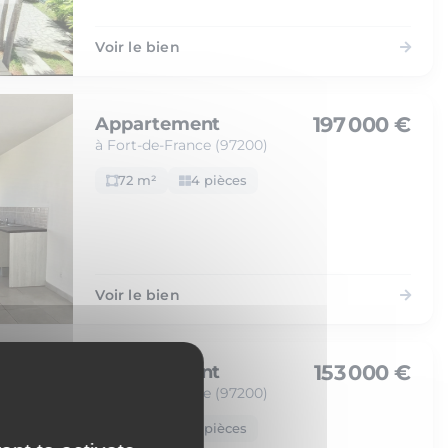
Voir le bien
197 000 €
Appartement
à Fort-de-France (97200)
72 m²
4 pièces
Voir le bien
153 000 €
Appartement
à Fort-de-France (97200)
48 m²
2 pièces