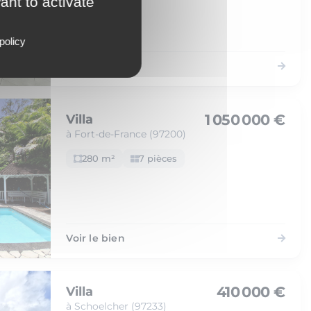
ant to activate
policy
Voir le bien
1 050 000 €
Villa
à Fort-de-France (97200)
280 m²
7 pièces
Voir le bien
410 000 €
Villa
à Schoelcher (97233)