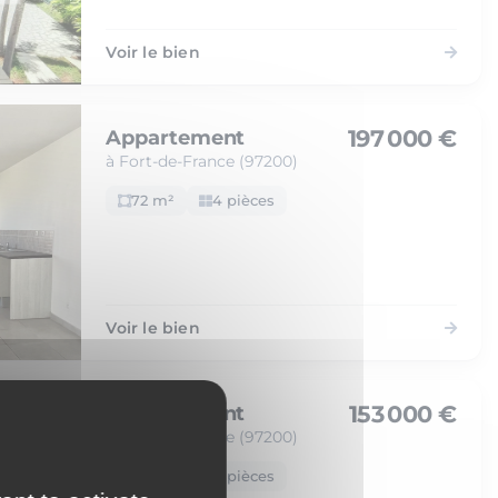
Voir le bien
197 000 €
Appartement
à Fort-de-France (97200)
72 m²
4 pièces
Voir le bien
153 000 €
Appartement
à Fort-de-France (97200)
48 m²
2 pièces