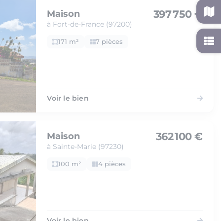
397 750 €
Maison
à Fort-de-France (97200)
171 m²
7 pièces
Voir le bien
362 100 €
Maison
à Sainte-Marie (97230)
100 m²
4 pièces
Voir le bien