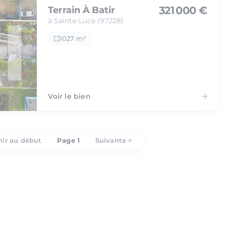
321 000 €
Terrain À Batir
à Sainte-Luce (97228)
1027 m²
Voir le bien
ir au début
Page 1
Suivante >