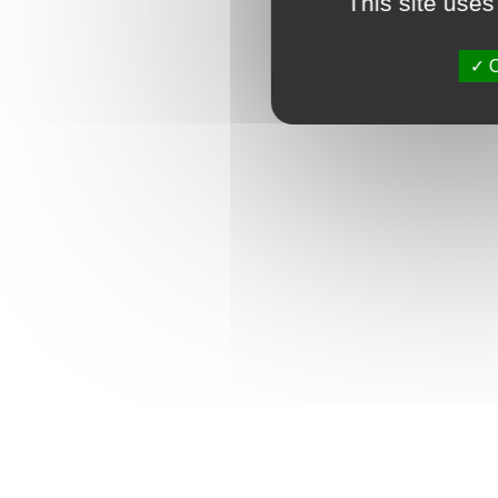
This site uses
O