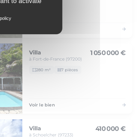
ant to activate
policy
Voir le bien
1 050 000 €
Villa
à Fort-de-France (97200)
280 m²
7 pièces
Voir le bien
410 000 €
Villa
à Schoelcher (97233)