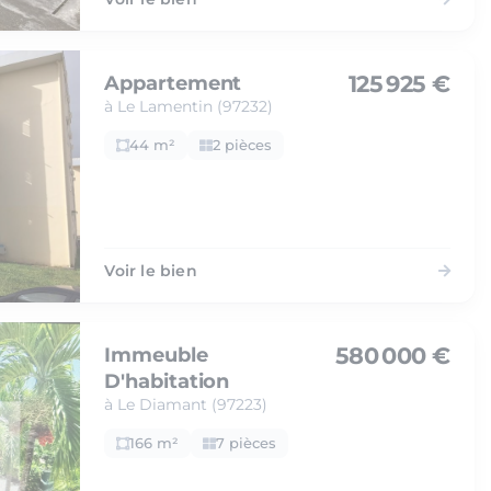
125 925 €
Appartement
à Le Lamentin (97232)
44 m²
2 pièces
Voir le bien
580 000 €
Immeuble
D'habitation
à Le Diamant (97223)
166 m²
7 pièces