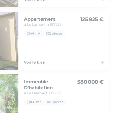
125 925 €
Appartement
à Le Lamentin (97232)
44 m²
2 pièces
Voir le bien
580 000 €
Immeuble
D'habitation
à Le Diamant (97223)
166 m²
7 pièces