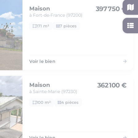
397 750 €
Maison
à Fort-de-France (97200)
171 m²
7 pièces
Voir le bien
362 100 €
Maison
à Sainte-Marie (97230)
100 m²
4 pièces
Voir le bien