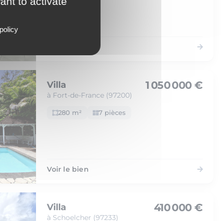
ant to activate
policy
Voir le bien
1 050 000 €
Villa
à Fort-de-France (97200)
280 m²
7 pièces
Voir le bien
410 000 €
Villa
à Schoelcher (97233)