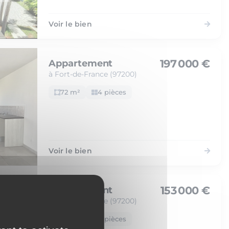
Voir le bien
197 000 €
Appartement
à Fort-de-France (97200)
72 m²
4 pièces
Voir le bien
153 000 €
Appartement
à Fort-de-France (97200)
48 m²
2 pièces