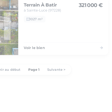
321 000 €
Terrain À Batir
à Sainte-Luce (97228)
1027 m²
Voir le bien
ir au début
Page 1
Suivante >