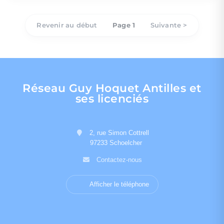
Revenir au début
Page 1
Suivante >
Réseau Guy Hoquet Antilles et
ses licenciés
2, rue Simon Cottrell
97233 Schoelcher
Contactez-nous
Afficher le téléphone