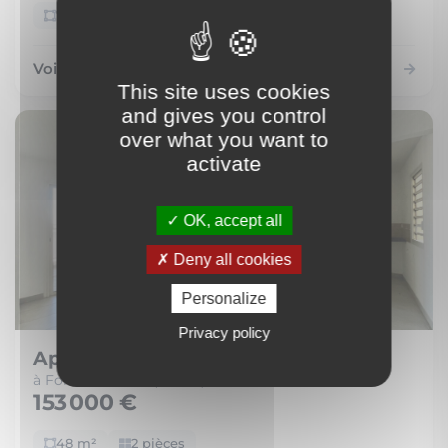
72 m²
4 pièces
Voir le bien
This site uses cookies
and gives you control
over what you want to
activate
OK, accept all
Deny all cookies
Personalize
Privacy policy
Appartement
à Fort-de-France (97200)
153 000 €
48 m²
2 pièces