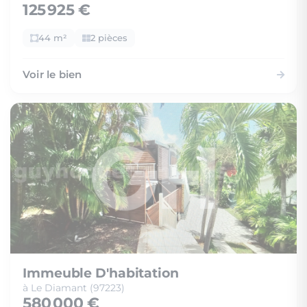
125 925 €
44 m²
2 pièces
Voir le bien
Immeuble D'habitation
à Le Diamant (97223)
580 000 €