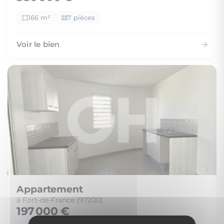
166 m²
7 pièces
Voir le bien
Appartement
à Fort-de-France (97200)
197 000 €