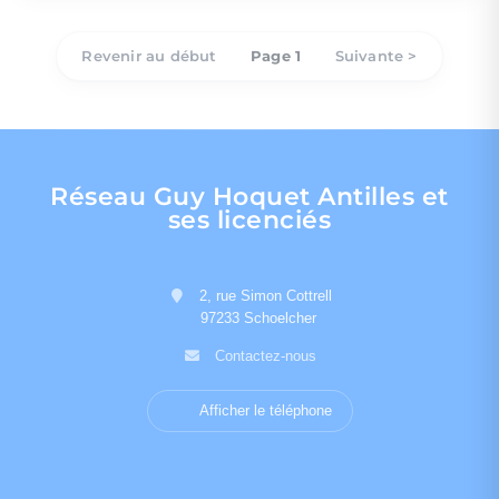
Revenir au début
Page 1
Suivante >
Réseau Guy Hoquet Antilles et
ses licenciés
2, rue Simon Cottrell
97233 Schoelcher
Contactez-nous
Afficher le téléphone