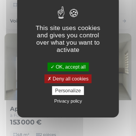
72 m²
4 pièces
Voir le bien
This site uses cookies
and gives you control
over what you want to
activate
OK, accept all
Deny all cookies
Personalize
Privacy policy
Appartement
à Fort-de-France (97200)
153 000 €
48 m²
2 pièces