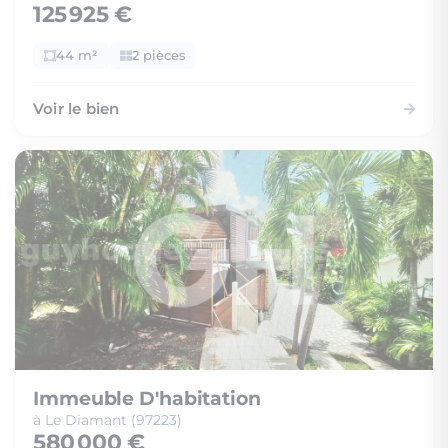
125 925 €
44 m²
2 pièces
Voir le bien
Immeuble D'habitation
à Le Diamant (97223)
580 000 €