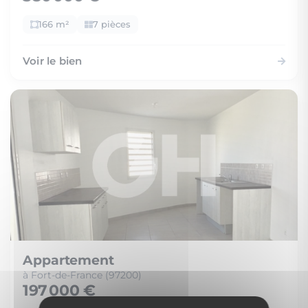
166 m²
7 pièces
Voir le bien
Appartement
à Fort-de-France (97200)
197 000 €