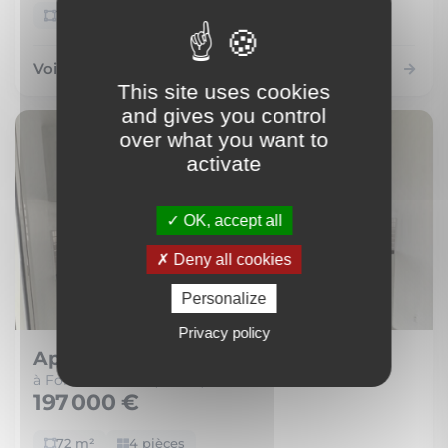
166 m²
7 pièces
Voir le bien
This site uses cookies
and gives you control
over what you want to
activate
OK, accept all
Deny all cookies
Personalize
Privacy policy
Appartement
à Fort-de-France (97200)
197 000 €
72 m²
4 pièces