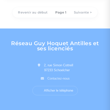
Revenir au début
Page 1
Suivante >
Réseau Guy Hoquet Antilles et
ses licenciés
2, rue Simon Cottrell
97233 Schoelcher
Contactez-nous
Afficher le téléphone