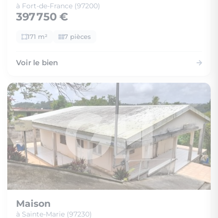
à Fort-de-France (97200)
397 750 €
171 m²
7 pièces
Voir le bien
Maison
à Sainte-Marie (97230)