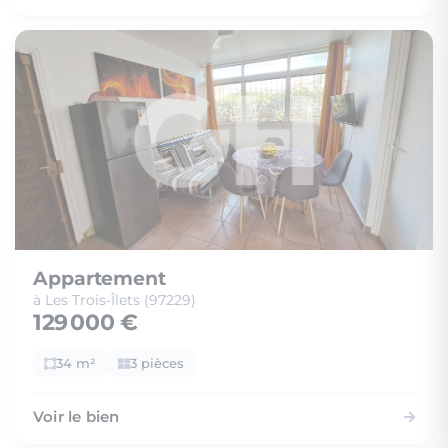
Appartement
à Les Trois-Îlets (97229)
129 000 €
34 m²
3 pièces
Voir le bien