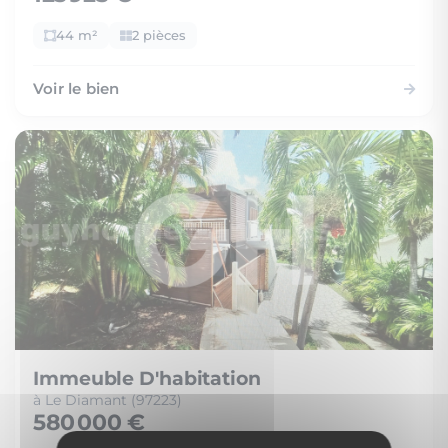
44 m²
2 pièces
Voir le bien
Immeuble D'habitation
à Le Diamant (97223)
580 000 €