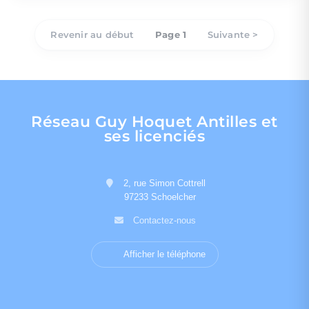
Revenir au début
Page 1
Suivante >
Réseau Guy Hoquet Antilles et
ses licenciés
2, rue Simon Cottrell
97233 Schoelcher
Contactez-nous
Afficher le téléphone