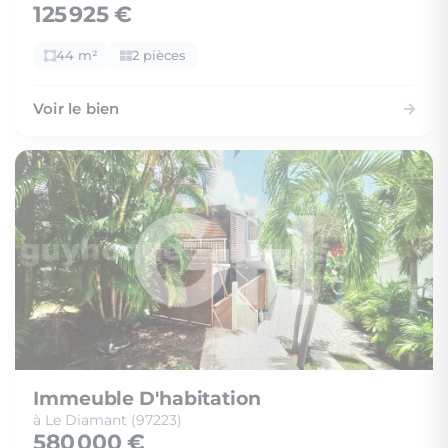
125 925 €
44 m²
2 pièces
Voir le bien
Immeuble D'habitation
à Le Diamant (97223)
580 000 €