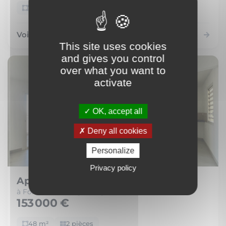
72 m²
4 pièces
Voir le bien
This site uses cookies
and gives you control
over what you want to
activate
OK, accept all
Deny all cookies
Personalize
Privacy policy
Appartement
à Fort-de-France (97200)
153 000 €
48 m²
2 pièces