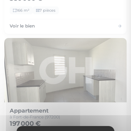
166 m²
7 pièces
Voir le bien
Appartement
à Fort-de-France (97200)
197 000 €