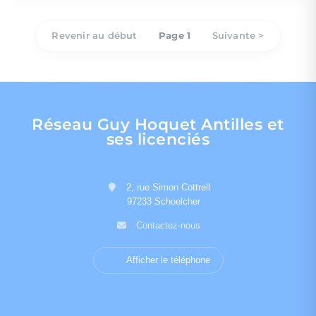
Revenir au début
Page 1
Suivante >
Réseau Guy Hoquet Antilles et
ses licenciés
2, rue Simon Cottrell
97233 Schoelcher
Contactez-nous
Afficher le téléphone