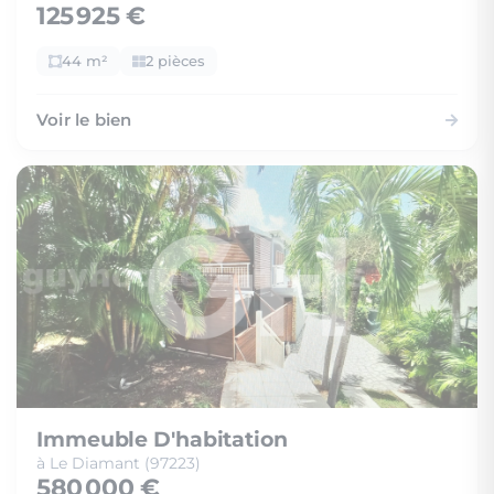
125 925 €
44 m²
2 pièces
Voir le bien
Immeuble D'habitation
à Le Diamant (97223)
580 000 €