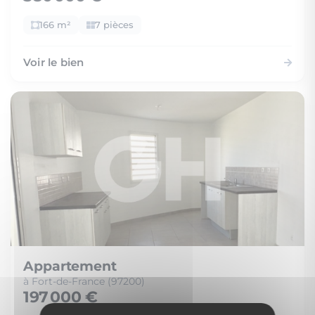
166 m²
7 pièces
Voir le bien
Appartement
à Fort-de-France (97200)
197 000 €