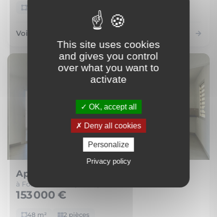
72 m²
4 pièces
Voir le bien
This site uses cookies
and gives you control
over what you want to
activate
OK, accept all
Deny all cookies
Personalize
Privacy policy
Appartement
à Fort-de-France (97200)
153 000 €
48 m²
2 pièces