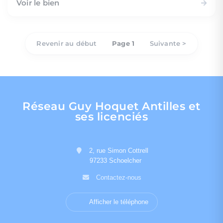
Voir le bien
Revenir au début
Page 1
Suivante >
Réseau Guy Hoquet Antilles et
ses licenciés
2, rue Simon Cottrell
97233 Schoelcher
Contactez-nous
Afficher le téléphone