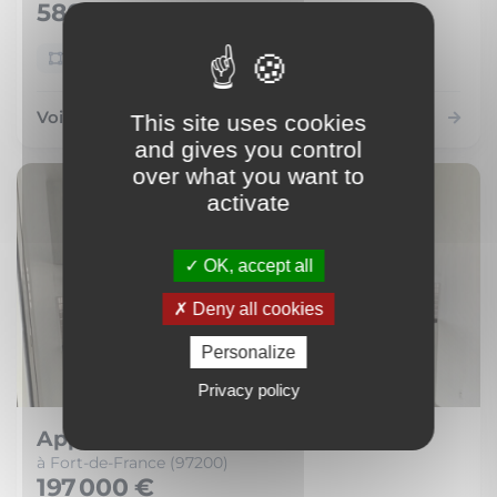
580 000 €
166 m²
7 pièces
Voir le bien
This site uses cookies
and gives you control
over what you want to
activate
OK, accept all
Deny all cookies
Personalize
Privacy policy
Appartement
à Fort-de-France (97200)
197 000 €