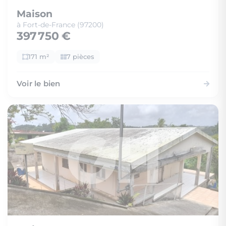
Maison
à Fort-de-France (97200)
397 750 €
171 m²
7 pièces
Voir le bien