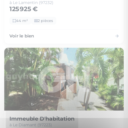
à Le Lamentin (97232)
125 925 €
44 m²
2 pièces
Voir le bien
Immeuble D'habitation
à Le Diamant (97223)