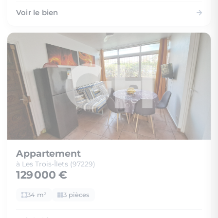
Voir le bien
Appartement
à Les Trois-Îlets (97229)
129 000 €
34 m²
3 pièces