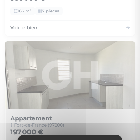
166 m²
7 pièces
Voir le bien
Appartement
à Fort-de-France (97200)
197 000 €