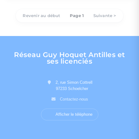
Revenir au début
Page 1
Suivante >
Réseau Guy Hoquet Antilles et
ses licenciés
2, rue Simon Cottrell
97233 Schoelcher
Contactez-nous
Afficher le téléphone