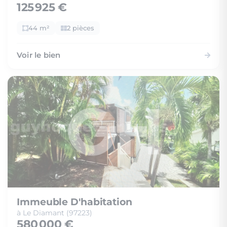
125 925 €
44 m²
2 pièces
Voir le bien
Immeuble D'habitation
à Le Diamant (97223)
580 000 €