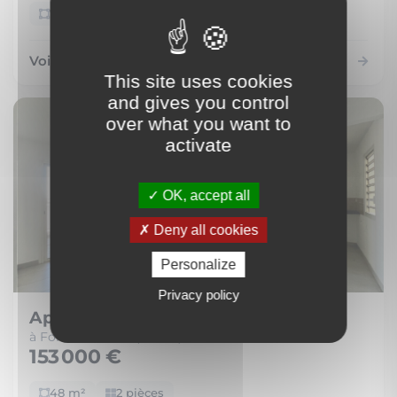
72 m²
4 pièces
Voir le bien
This site uses cookies
and gives you control
over what you want to
activate
OK, accept all
Deny all cookies
Personalize
Privacy policy
Appartement
à Fort-de-France (97200)
153 000 €
48 m²
2 pièces