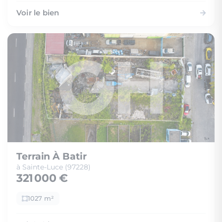
Voir le bien
Terrain À Batir
à Sainte-Luce (97228)
321 000 €
1027 m²