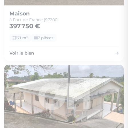
Maison
à Fort-de-France (97200)
397 750 €
171 m²
7 pièces
Voir le bien