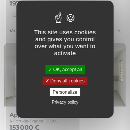
197 000 €
72 m²
4 pièces
Voir le bien
This site uses cookies
and gives you control
over what you want to
activate
OK, accept all
Deny all cookies
Personalize
Privacy policy
Appartement
à Fort-de-France (97200)
153 000 €