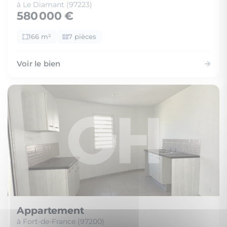
à Le Diamant (97223)
580 000 €
166 m²
7 pièces
Voir le bien
Appartement
à Fort-de-France (97200)