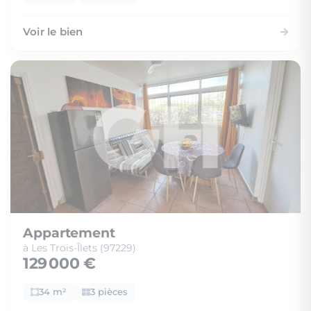
Voir le bien
Appartement
à Les Trois-Îlets (97229)
129 000 €
34 m²
3 pièces