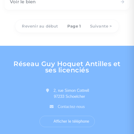
Voir le bien
Revenir au début
Page 1
Suivante >
Réseau Guy Hoquet Antilles et
ses licenciés
2, rue Simon Cottrell
97233 Schoelcher
Contactez-nous
Afficher le téléphone